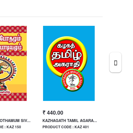
₹ 440.00
₹ 75.00
OTHAMUM SIV...
KAZHAGATH TAMIL AGARA...
KAZHAGATH 
 : KAZ 150
PRODUCT CODE : KAZ 401
PRODUCT CO