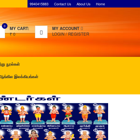
9940415883
Contact Us
About Us
Home
0
MY CART:
MY ACCOUNT
₹
0
LOGIN
/
REGISTER
ு நூல்கள்
்கில இலக்கியங்கள்