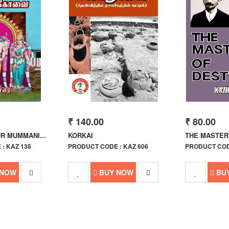
₹ 140.00
₹ 80.00
R MUMMANI...
KORKAI
THE MASTERY
: KAZ 138
PRODUCT CODE : KAZ 606
PRODUCT CODE
 NOW
BUY NOW
BU