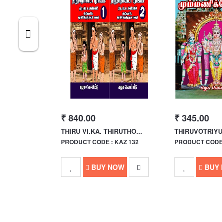
₹ 840.00
₹ 345.00
LUM PART...
THIRU VI.KA. THIRUTHO...
THIRUVOTRIYU
 KAZ 129
PRODUCT CODE : KAZ 132
PRODUCT CODE 
Out Of Stock
BUY NOW
BUY