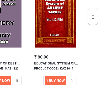
₹ 80.00
₹ 680.00
 OF DESTI...
EDUCATIONAL SYSTEM OF...
MADRAS IN
 : KAZ 1123
PRODUCT CODE : KAZ 1014
PRODUCT CO
Y NOW
BUY NOW
B