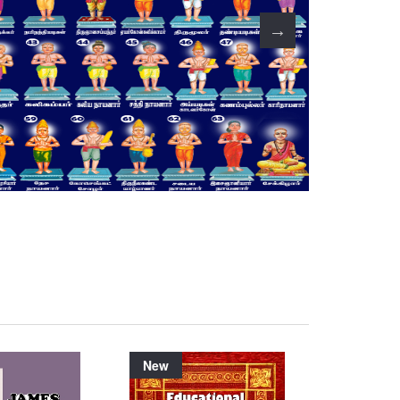
New
New