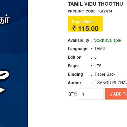
TAMIL VIDU THOOTHU
PRODUCT CODE : KAZ 874
Paper Back
₹ 115.00
Availability :
Stock available
Language :
TAMIL
Edition :
0
Pages :
175
Binding :
Paper Back
Author :
T.SANGU PUZHA
QTY:
ADD T