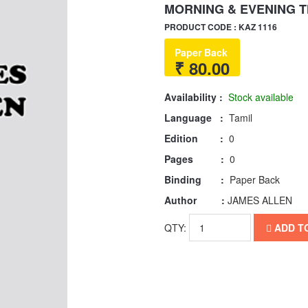
MORNING & EVENING 
PRODUCT CODE : KAZ 1116
Paper Back
₹ 80.00
Availability :
Stock available
Language :
Tamil
Edition :
0
Pages :
0
Binding :
Paper Back
Author :
JAMES ALLEN
QTY:
ADD T