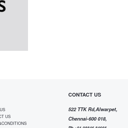
CONTACT US
522 TTK Rd,Alwarpet,
US
CT US
Chennai-600 018,
&CONDITIONS
Ph +91 98846 84666