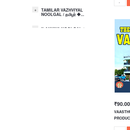
TAMILAR VAZHVIYAL
NOOLGAL / தமிழர் �...
ILAKKIYA NOOLGAL /
இலக்கிய ந�...
ENGLISH LITERATURES/
ஆங்கில இலக�...
JAMES ALLEN BOOKS/
ஜேம்ஸ் ஆலன் ...
OTHERS / மற்ற நூல்கள்
₹90.00
VAASTH
PRODUCT