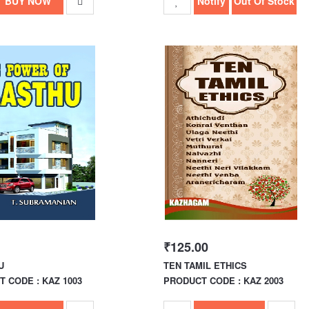
BUY NOW
Notify
Out Of Stock
₹125.00
U
TEN TAMIL ETHICS
 CODE : KAZ 1003
PRODUCT CODE : KAZ 2003