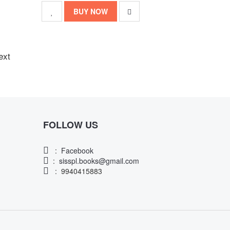
BUY NOW
ext
FOLLOW US
:
Facebook
:
sisspl.books@gmail.com
: 9940415883