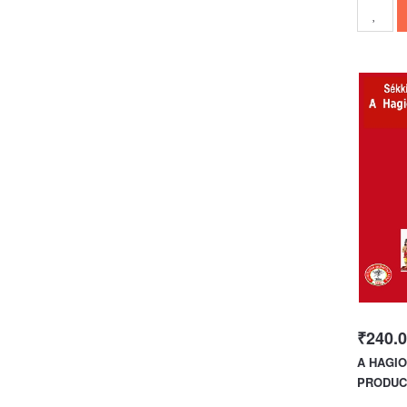
₹240.
A HAGIO
PRODUCT