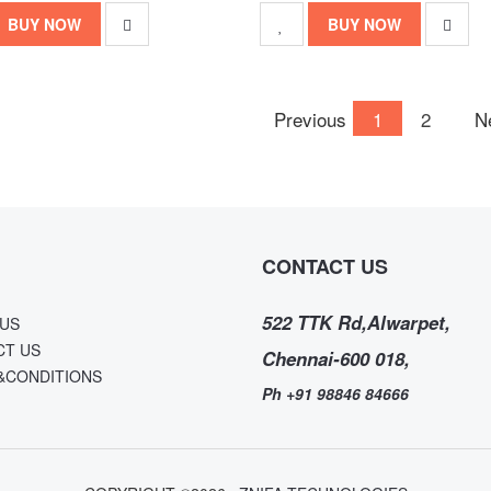
BUY NOW
BUY NOW
Previous
1
2
N
CONTACT US
522 TTK Rd,Alwarpet,
US
CT US
Chennai-600 018,
&CONDITIONS
Ph +91 98846 84666